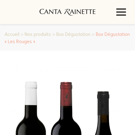
Accueil
>
Nos produits
>
Box Dégustation
>
Box Dégustation
« Les Rouges »