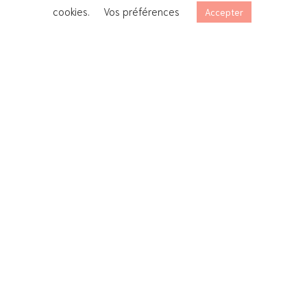
cookies.
Vos préférences
Accepter
Box
Dégustation
-
Box
Dégustation