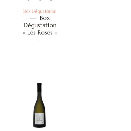
Box Dégustation
—
Box
Dégustation
« Les Rosés »
—