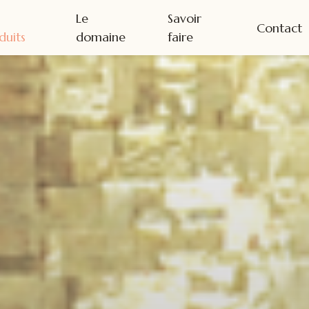
s
Le
Savoir
Contact
duits
domaine
faire