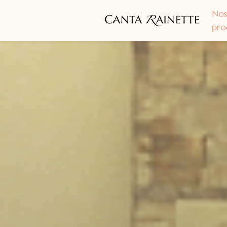
No
pro