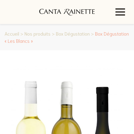
Accueil
>
Nos produits
>
Box Dégustation
>
Box Dégustation
« Les Blancs »