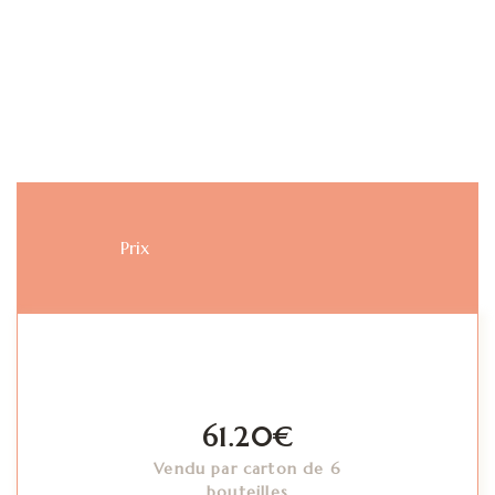
Prix
61.20
€
Vendu par carton de 6
bouteilles