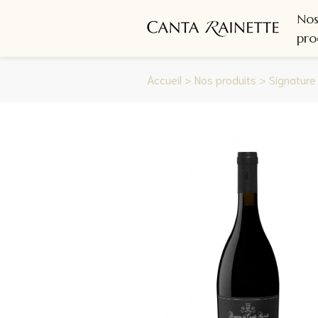
No
pro
Accueil
>
Nos produits
>
Signature