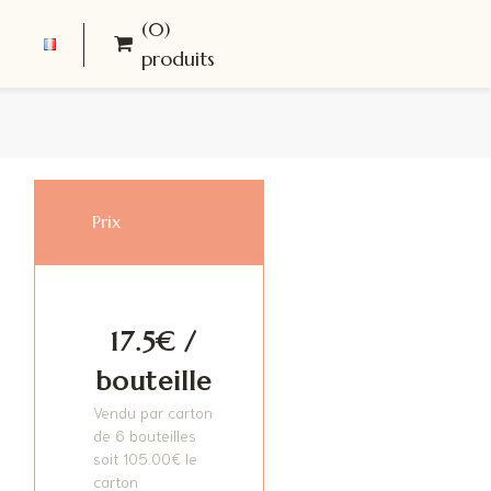
(0)
produits
Prix
17.5€ /
bouteille
Vendu par carton
de 6 bouteilles
soit
105.00
€
le
carton